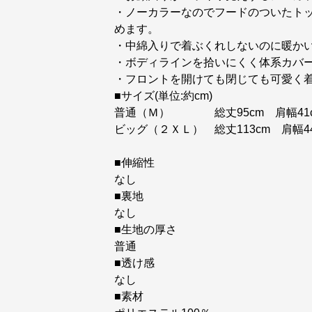
・ノーカラーなのでフードのついたト
めます。
・中綿入りで着ぶくれしないのに暖か
・ボディラインを拾いにくく体系カバ
・フロントを開けても閉じても可愛く
■サイズ(単位:約cm)
普通（Ｍ） 総丈95cm 肩幅41cm
ビッグ（２ＸＬ） 総丈113cm 肩幅44
■伸縮性
なし
■裏地
なし
■生地の厚さ
普通
■透け感
なし
■素材