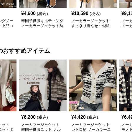
¥
4,600
¥
10,590
¥
9,1
(税込)
(税込)
ングノー
韓国子供服キルティング
ノーカラージャケット
ノー
ト上品コ
ノーカラージャケット防
すっきり着やせ 中綿キ
ノー
寒裏起毛
ルティングジャケット
グジ
ス 中
のおすすめアイテム
¥
6,200
¥
4,420
¥
6,4
(税込)
(税込)
ケット
ノーカラージャケット
ノーカラージャケット
ノー
ニットポ
韓国子供服ニット ノル
レトロ柄 ノーカラーニ
モノ