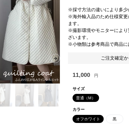
※採寸方法の違いにより多少
※海外輸入品のため仕様変更
ます。
※撮影環境やモニターにより
ざいます。
※小物類は参考商品で商品に
ご注文確定か
Next slide
11,000
円
サイズ
普通（M）
カラー
オフホワイト
黒