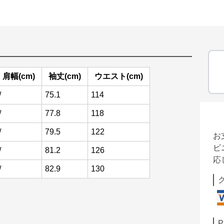
肩幅(cm)
袖丈(cm)
ウエスト(cm)
/
75.1
114
/
77.8
118
/
79.5
122
お
ビ
/
81.2
126
応
/
82.9
130
P