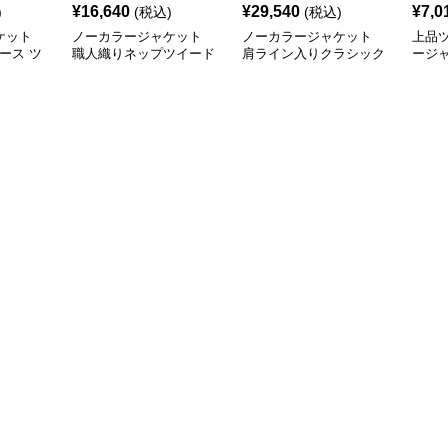
¥
16,640
¥
29,540
¥
7,0
)
(税込)
(税込)
ケット
ノーカラージャケット
ノーカラージャケット
上品
ィース ツ
職人織りネップツイード
肩ライン入りクラシック
ージ
ー コク
ジャケット
ツイード