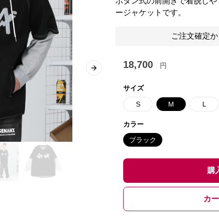
ボタン式の前開きで着脱しや
ージャケットです。
ご注文確定か
18,700
円
Next slide
サイズ
S
M
L
カラー
ブラック
購
カー