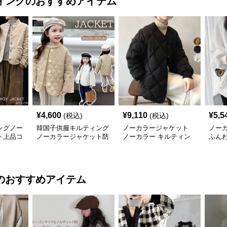
ィング
のおすすめアイテム
¥
4,600
¥
9,110
¥
5,5
(税込)
(税込)
ングノー
韓国子供服キルティング
ノーカラージャケット
ノー
ト上品コ
ノーカラージャケット防
ノーカラー キルティン
ふん
寒裏起毛
グジャケット レディー
グジ
ス 中綿
ス
のおすすめアイテム