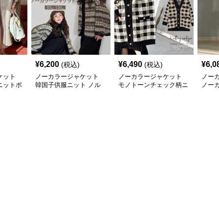
¥
6,200
¥
6,490
¥
6,0
(税込)
(税込)
ケット
ノーカラージャケット
ノーカラージャケット
ノー
ニットポ
韓国子供服ニット ノル
モノトーンチェック柄ニ
ノー
ング丈シ
ディック柄カーディガン
ットカーディガン
トカ
ース