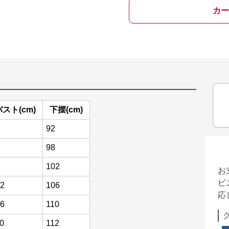
カー
バスト(cm)
下摆(cm)
92
98
102
お
ビ
2
106
応
6
110
0
112