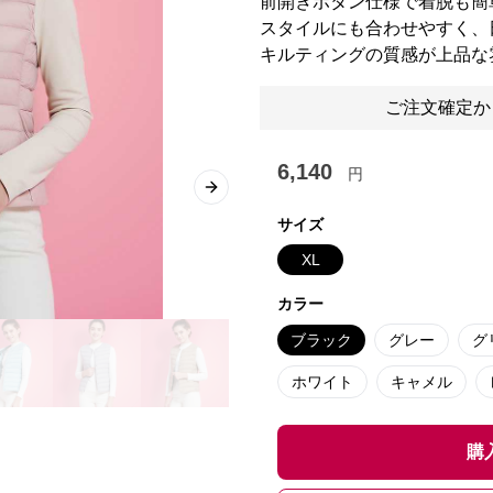
前開きボタン仕様で着脱も簡
スタイルにも合わせやすく、
キルティングの質感が上品な
ご注文確定か
6,140
円
Next slide
サイズ
XL
カラー
ブラック
グレー
グ
ホワイト
キャメル
購