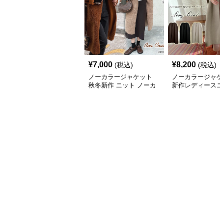
¥
7,000
¥
8,200
(税込)
(税込)
ノーカラージャケット
ノーカラージャ
秋冬新作 ニット ノーカ
新作レディース
ラー ロング丈 ボア素材
ンチョコートロ
防寒コート
ンプル羽織り