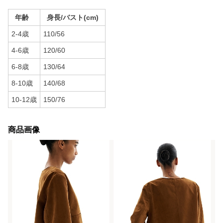
年齢
身長/バスト(cm)
2-4歳
110/56
4-6歳
120/60
6-8歳
130/64
8-10歳
140/68
10-12歳
150/76
商品画像