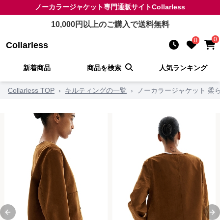
ノーカラージャケット
専門通販サイト
Collarless
10,000
円以上のご購入で送料無料
0
0
Collarless
新着商品
商品を検索
人気ランキング
Collarless TOP
›
キルティングの一覧
›
ノーカラージャケット 柔
Previous slide
Ne