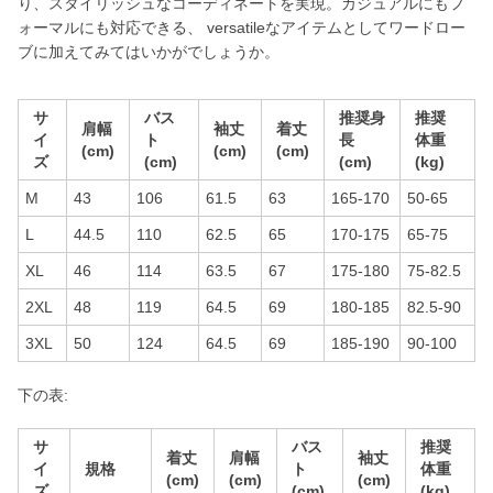
り、スタイリッシュなコーディネートを実現。カジュアルにもフ
ォーマルにも対応できる、 versatileなアイテムとしてワードロー
ブに加えてみてはいかがでしょうか。
サ
バス
推奨身
推奨
肩幅
袖丈
着丈
イ
ト
長
体重
(cm)
(cm)
(cm)
ズ
(cm)
(cm)
(kg)
M
43
106
61.5
63
165-170
50-65
L
44.5
110
62.5
65
170-175
65-75
XL
46
114
63.5
67
175-180
75-82.5
2XL
48
119
64.5
69
180-185
82.5-90
3XL
50
124
64.5
69
185-190
90-100
下の表:
サ
バス
推奨
着丈
肩幅
袖丈
イ
規格
ト
体重
(cm)
(cm)
(cm)
ズ
(cm)
(kg)