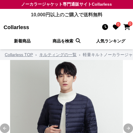
ノーカラージャケット
専門通販サイト
Collarless
10,000
円以上のご購入で送料無料
0
0
Collarless
新着商品
商品を検索
人気ランキング
Collarless TOP
›
キルティングの一覧
›
軽量キルトノーカラージャ
Previous slide
Ne