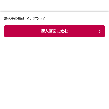
選択中の商品: M / ブラック
選択中の商品: M / ブラック
購入画面に進む
購入画面に進む
Collarless
について
会社概要