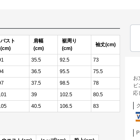
バスト
肩幅
裾周り
袖丈(cm)
(cm)
(cm)
(cm)
91
35.5
92.5
73
94
36.5
95.5
75.5
お
97
37.5
98.5
78
ビ
応
101
39
102.5
80.5
105
40.5
106.5
83
P