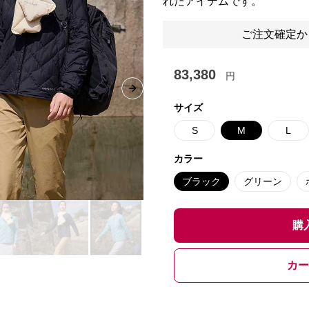
れたアイテムです。
ご注文確定か
83,380
円
Next slide
サイズ
S
M
L
カラー
ブラック
グリーン
購
カー