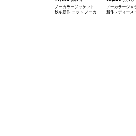
ノーカラージャケット
ノーカラージャ
秋冬新作 ニット ノーカ
新作レディース
ラー ロング丈 ボア素材
ンチョコートロ
防寒コート
ンプル羽織り