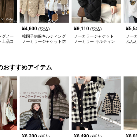
¥
4,600
¥
9,110
¥
5,5
(税込)
(税込)
ングノー
韓国子供服キルティング
ノーカラージャケット
ノー
ト上品コ
ノーカラージャケット防
ノーカラー キルティン
ふん
寒裏起毛
グジャケット レディー
グジ
ス 中綿
ス
のおすすめアイテム
¥
6,200
¥
6,490
¥
6,0
(税込)
(税込)