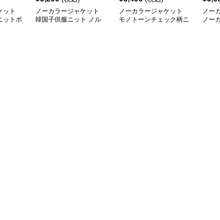
ケット
ノーカラージャケット
ノーカラージャケット
ノー
ニットポ
韓国子供服ニット ノル
モノトーンチェック柄ニ
ノー
ング丈シ
ディック柄カーディガン
ットカーディガン
トカ
ース