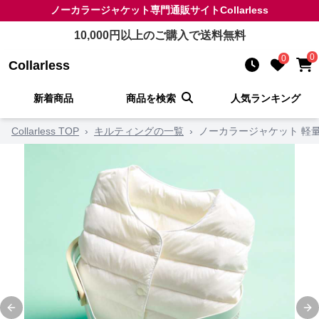
ノーカラージャケット
専門通販サイト
Collarless
10,000
円以上のご購入で送料無料
0
0
Collarless
新着商品
商品を検索
人気ランキング
Collarless TOP
›
キルティングの一覧
›
ノーカラージャケット 軽
Previous slide
Ne