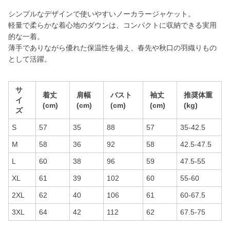
シンプルなデザインで使いやすいノーカラージャケット。
軽量で柔らかな着心地のダウンは、コンパクトに収納できる実用
的な一着。
薄手でありながら優れた保温性を備え、春先や秋口の羽織りもの
として活躍。
サ
着丈
肩幅
バスト
袖丈
推奨体重
イ
(cm)
(cm)
(cm)
(cm)
(kg)
ズ
S
57
35
88
57
35-42.5
M
58
36
92
58
42.5-47.5
L
60
38
96
59
47.5-55
XL
61
39
102
60
55-60
2XL
62
40
106
61
60-67.5
3XL
64
42
112
62
67.5-75