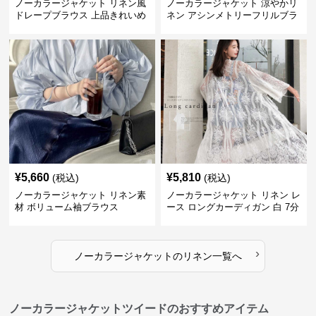
ノーカラージャケット リネン風
ノーカラージャケット 涼やかリ
ドレープブラウス 上品きれいめ
ネン アシンメトリーフリルブラ
長袖
ウス
¥
5,660
¥
5,810
(税込)
(税込)
ノーカラージャケット リネン素
ノーカラージャケット リネン レ
材 ボリューム袖ブラウス
ース ロングカーディガン 白 7分
袖
›
ノーカラージャケット
の
リネン
一覧へ
ノーカラージャケットツイードのおすすめアイテム