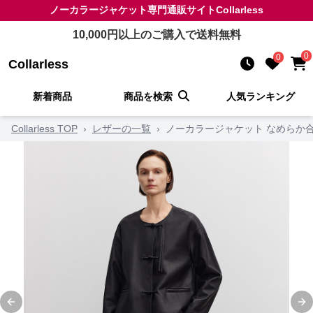
ノーカラージャケット
専門通販サイト
Collarless
10,000
円以上のご購入で送料無料
0
0
Collarless
新着商品
商品を検索
人気ランキング
Collarless TOP
›
レザーの一覧
›
ノーカラージャケット なめらか
Previous slide
Ne