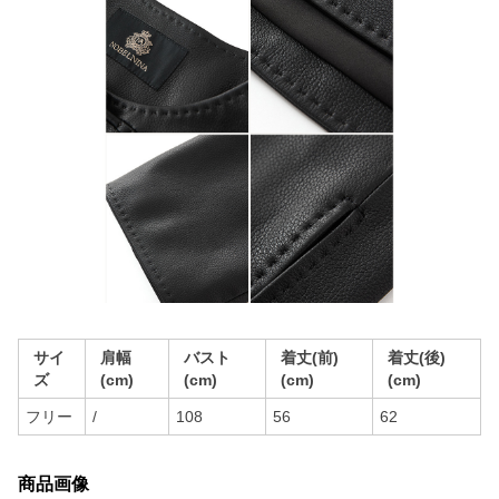
サイ
肩幅
バスト
着丈(前)
着丈(後)
ズ
(cm)
(cm)
(cm)
(cm)
フリー
/
108
56
62
商品画像