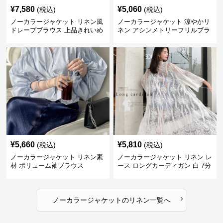
¥
7,580
¥
5,060
(税込)
(税込)
ノーカラージャケット リネン風
ノーカラージャケット 涼やかリ
ドレープブラウス 上品きれいめ
ネン アシンメトリーフリルブラ
長袖
ウス
¥
5,660
¥
5,810
(税込)
(税込)
ノーカラージャケット リネン素
ノーカラージャケット リネン レ
材 ボリューム袖ブラウス
ース ロングカーディガン 白 7分
袖
›
ノーカラージャケット
の
リネン
一覧へ