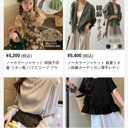
¥
4,200
¥
5,400
(税込)
(税込)
ノーカラージャケット 韓国子供
ノーカラージャケット 春夏リネ
服 リネン風 パフスリーブ ブラ
ン綿麻カーディガン薄手レディ
ウス 女の子
ース羽織り