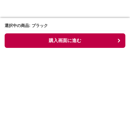
選択中の商品: ブラック
選択中の商品: ブラック
購入画面に進む
購入画面に進む
Collarless
について