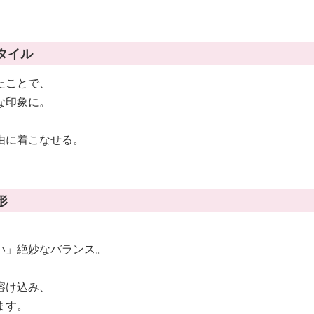
タイル
たことで、
な印象に。
由に着こなせる。
形
い」絶妙なバランス。
溶け込み、
ます。