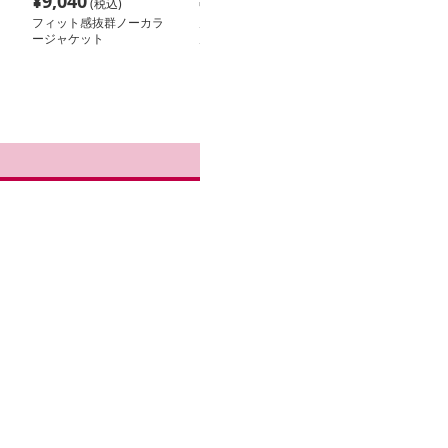
¥
9,040
¥
16,600
¥
22,060
(税込)
(税込)
(税
フィット感抜群ノーカラ
ノーカラージャケット
ノーカラージャ
ージャケット
ノーカラージャケット
ハートロゴ入り
凛然たる佇まい リネン
アル羽織り
ノーカラー