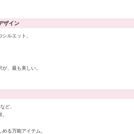
ルデザイン
つシルエット。
択が、最も美しい。
ツなど、
群。
しめる万能アイテム。