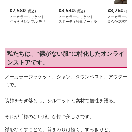
¥
7,580
¥
3,540
¥
8,760
(税込)
(税込)
(税込
ノーカラージャケット
ノーカラージャケット
ノーカラージャ
すっきりシンプル デザ
スポーティ軽量ノーカラ
柔らか防寒ワー
インブルゾン
ーブルゾン
付きブルゾン
私たちは、“襟がない服”に特化したオンライ
ンストアです。
ノーカラージャケット、シャツ、ダウンベスト、アウター
まで。
装飾をそぎ落とし、シルエットと素材で個性を語る。
それが「襟のない服」が持つ美しさです。
襟をなくすことで、首まわりは軽く、すっきりと。