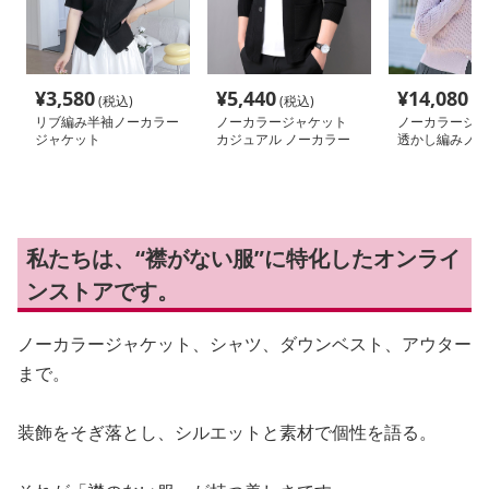
¥
3,580
¥
5,440
¥
14,080
(税込)
(税込)
(税
リブ編み半袖ノーカラー
ノーカラージャケット
ノーカラージャ
ジャケット
カジュアル ノーカラー
透かし編みノー
ニットジャケット
ャケット
私たちは、“襟がない服”に特化したオンライ
ンストアです。
ノーカラージャケット、シャツ、ダウンベスト、アウター
まで。
装飾をそぎ落とし、シルエットと素材で個性を語る。