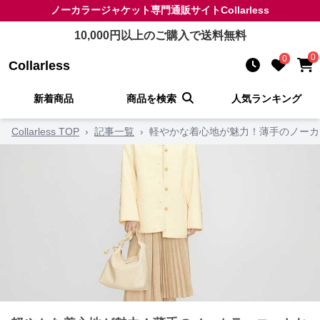
ノーカラージャケット
専門通販サイト
Collarless
10,000
円以上のご購入で送料無料
0
0
Collarless
新着商品
商品を検索
人気ランキング
Collarless TOP
›
記事一覧
›
軽やかな着心地が魅力！薄手のノーカ