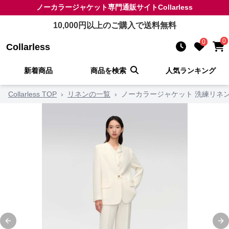
ノーカラージャケット
専門通販サイト
Collarless
10,000
円以上のご購入で送料無料
0
0
Collarless
新着商品
商品を検索
人気ランキング
Collarless TOP
›
リネンの一覧
›
ノーカラージャケット 洗練リネ
Previous slide
Ne