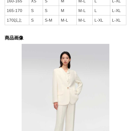
160-165
XS
S
M
M-L
L
L-XL
165-170
S
S
M
M-L
L
L-XL
170以上
S
S-M
M-L
M-L
L-XL
L-XL
商品画像