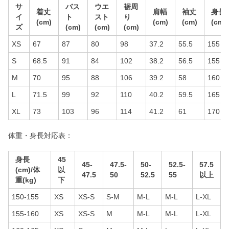
サ
バス
ウエ
裾周
着丈
肩幅
袖丈
身長
イ
ト
スト
り
(cm)
(cm)
(cm)
(cm)
ズ
(cm)
(cm)
(cm)
XS
67
87
80
98
37.2
55.5
155
S
68.5
91
84
102
38.2
56.5
155
M
70
95
88
106
39.2
58
160
L
71.5
99
92
110
40.2
59.5
165
XL
73
103
96
114
41.2
61
170
体重・身長対応表：
身長
45
45-
47.5-
50-
52.5-
57.5
(cm)/体
以
47.5
50
52.5
55
以上
重(kg)
下
150-155
XS
XS-S
S-M
M-L
M-L
L-XL
155-160
XS
XS-S
M
M-L
M-L
L-XL