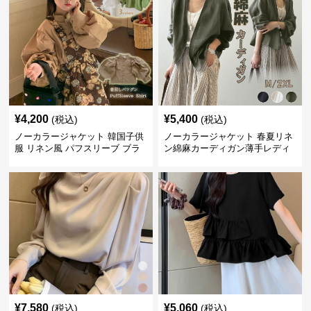
¥
4,200
¥
5,400
(税込)
(税込)
ノーカラージャケット 韓国子供
ノーカラージャケット 春夏リネ
服 リネン風 パフスリーブ ブラ
ン綿麻カーディガン薄手レディ
ウス 女の子
ース羽織り
¥
7,580
¥
5,060
(税込)
(税込)