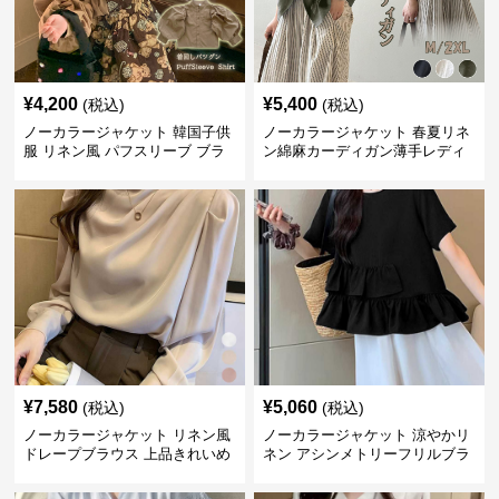
¥
4,200
¥
5,400
(税込)
(税込)
ノーカラージャケット 韓国子供
ノーカラージャケット 春夏リネ
服 リネン風 パフスリーブ ブラ
ン綿麻カーディガン薄手レディ
ウス 女の子
ース羽織り
¥
7,580
¥
5,060
(税込)
(税込)
ノーカラージャケット リネン風
ノーカラージャケット 涼やかリ
ドレープブラウス 上品きれいめ
ネン アシンメトリーフリルブラ
長袖
ウス