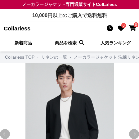
ノーカラージャケット
専門通販サイト
Collarless
10,000
円以上のご購入で送料無料
0
0
Collarless
新着商品
商品を検索
人気ランキング
Collarless TOP
›
リネンの一覧
›
ノーカラージャケット 洗練リネ
Previous slide
Ne