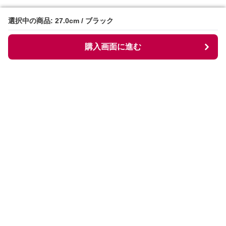
選択中の商品: 27.0cm / ブラック
選択中の商品: 27.0cm / ブラック
購入画面に進む
購入画面に進む
Collarless
について
会社概要