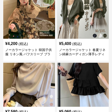
¥
4,200
¥
5,400
(税込)
(税込)
ノーカラージャケット 韓国子供
ノーカラージャケット 春夏リネ
服 リネン風 パフスリーブ ブラ
ン綿麻カーディガン薄手レディ
ウス 女の子
ース羽織り
¥
7,580
¥
5,060
(税込)
(税込)