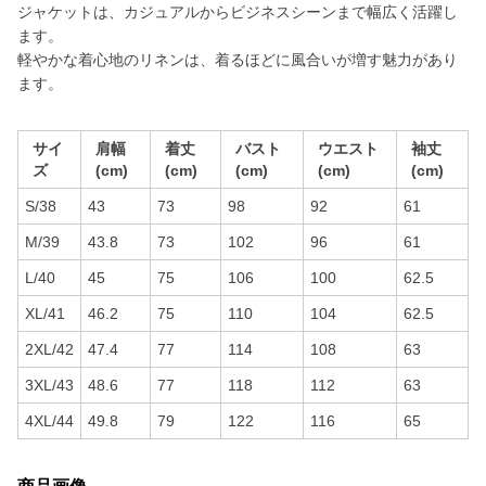
ジャケットは、カジュアルからビジネスシーンまで幅広く活躍し
ます。
軽やかな着心地のリネンは、着るほどに風合いが増す魅力があり
ます。
サイ
肩幅
着丈
バスト
ウエスト
袖丈
ズ
(cm)
(cm)
(cm)
(cm)
(cm)
S/38
43
73
98
92
61
M/39
43.8
73
102
96
61
L/40
45
75
106
100
62.5
XL/41
46.2
75
110
104
62.5
2XL/42
47.4
77
114
108
63
3XL/43
48.6
77
118
112
63
4XL/44
49.8
79
122
116
65