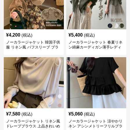
¥
4,200
¥
5,400
(税込)
(税込)
ノーカラージャケット 韓国子供
ノーカラージャケット 春夏リネ
服 リネン風 パフスリーブ ブラ
ン綿麻カーディガン薄手レディ
ウス 女の子
ース羽織り
¥
7,580
¥
5,060
(税込)
(税込)
ノーカラージャケット リネン風
ノーカラージャケット 涼やかリ
ドレープブラウス 上品きれいめ
ネン アシンメトリーフリルブラ