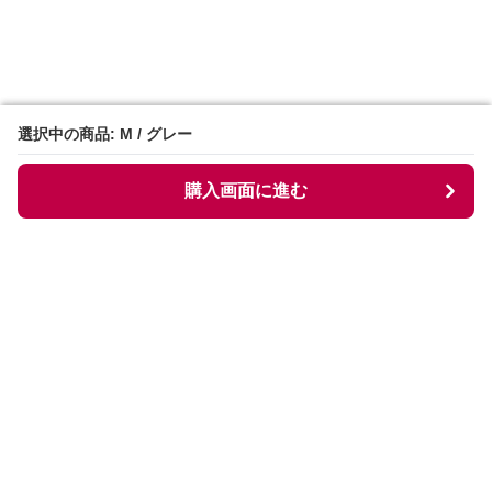
選択中の商品: M / グレー
選択中の商品: M / グレー
購入画面に進む
購入画面に進む
Collarless
について