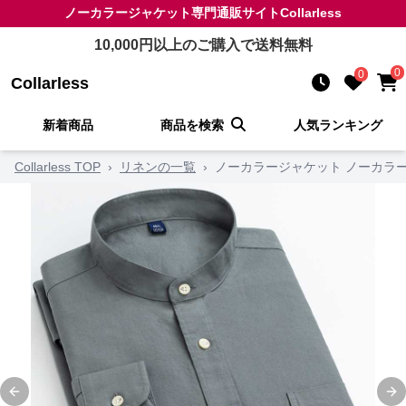
ノーカラージャケット
専門通販サイト
Collarless
10,000
円以上のご購入で送料無料
0
0
Collarless
新着商品
商品を検索
人気ランキング
Collarless TOP
›
リネンの一覧
›
ノーカラージャケット ノーカラ
Previous slide
Ne