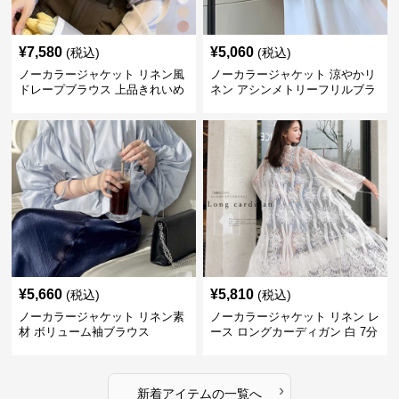
¥
7,580
¥
5,060
(税込)
(税込)
ノーカラージャケット リネン風
ノーカラージャケット 涼やかリ
ドレープブラウス 上品きれいめ
ネン アシンメトリーフリルブラ
長袖
ウス
¥
5,660
¥
5,810
(税込)
(税込)
ノーカラージャケット リネン素
ノーカラージャケット リネン レ
材 ボリューム袖ブラウス
ース ロングカーディガン 白 7分
袖
›
新着アイテムの一覧へ