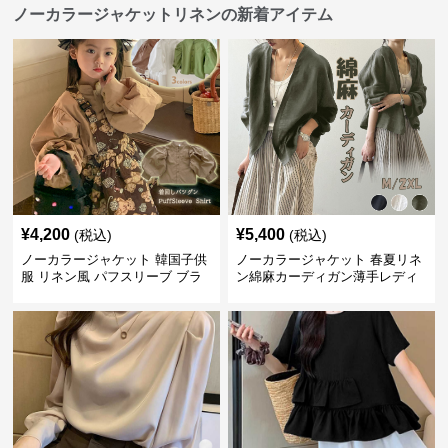
ノーカラージャケットリネンの新着アイテム
¥
4,200
¥
5,400
(税込)
(税込)
ノーカラージャケット 韓国子供
ノーカラージャケット 春夏リネ
服 リネン風 パフスリーブ ブラ
ン綿麻カーディガン薄手レディ
ウス 女の子
ース羽織り