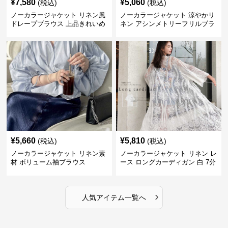
¥
7,580
¥
5,060
(税込)
(税込)
ノーカラージャケット リネン風
ノーカラージャケット 涼やかリ
ドレープブラウス 上品きれいめ
ネン アシンメトリーフリルブラ
長袖
ウス
¥
5,660
¥
5,810
(税込)
(税込)
ノーカラージャケット リネン素
ノーカラージャケット リネン レ
材 ボリューム袖ブラウス
ース ロングカーディガン 白 7分
袖
›
人気アイテム一覧へ