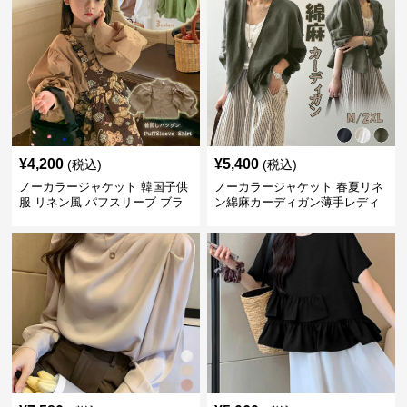
¥
4,200
¥
5,400
(税込)
(税込)
ノーカラージャケット 韓国子供
ノーカラージャケット 春夏リネ
服 リネン風 パフスリーブ ブラ
ン綿麻カーディガン薄手レディ
ウス 女の子
ース羽織り