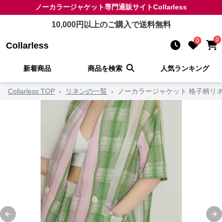
ノーカラージャケット
専門通販サイト
Collarless
10,000
円以上のご購入で送料無料
0
0
Collarless
新着商品
商品を検索
人気ランキング
Collarless TOP
›
リネンの一覧
›
ノーカラージャケット 格子柄リ
Previous slide
Ne