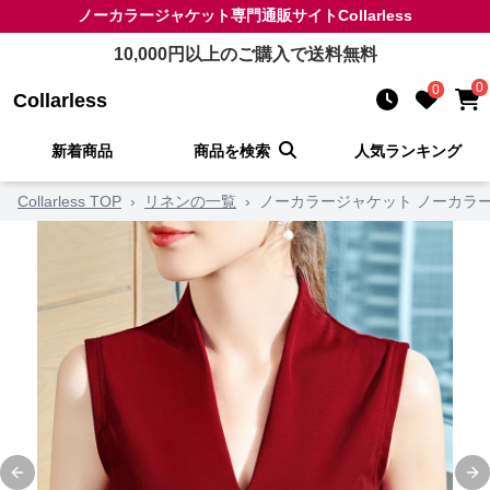
ノーカラージャケット
専門通販サイト
Collarless
10,000
円以上のご購入で送料無料
0
0
Collarless
新着商品
商品を検索
人気ランキング
Collarless TOP
›
リネンの一覧
›
ノーカラージャケット ノーカラー
Previous slide
Ne