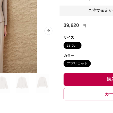
ご注文確定か
39,620
円
Next slide
サイズ
27.0cm
カラー
アプリコット
購
カー