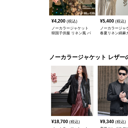
¥
4,200
¥
5,400
(税込)
(税込)
ノーカラージャケット
ノーカラージャ
韓国子供服 リネン風 パ
春夏リネン綿麻
フスリーブ ブラウス 女
ガン薄手レディ
の子
り
ノーカラージャケット
レザー
¥
18,700
¥
9,340
(税込)
(税込)