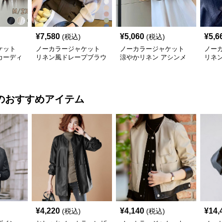
¥
7,580
¥
5,060
¥
5,6
(税込)
(税込)
ケット
ノーカラージャケット
ノーカラージャケット
ノー
カーディ
リネン風ドレープブラウ
涼やかリネン アシンメ
リネ
ース羽織
ス 上品きれいめ長袖
トリーフリルブラウス
袖ブ
のおすすめアイテム
¥
4,220
¥
4,140
¥
14,
(税込)
(税込)