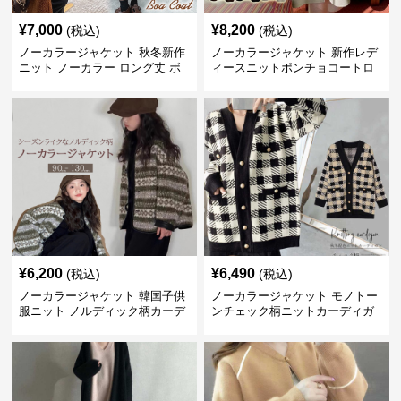
¥
7,000
¥
8,200
(税込)
(税込)
ノーカラージャケット 秋冬新作
ノーカラージャケット 新作レデ
ニット ノーカラー ロング丈 ボ
ィースニットポンチョコートロ
ア素材 防寒コート
ング丈シンプル羽織り
¥
6,200
¥
6,490
(税込)
(税込)
ノーカラージャケット 韓国子供
ノーカラージャケット モノトー
服ニット ノルディック柄カーデ
ンチェック柄ニットカーディガ
ィガン
ン