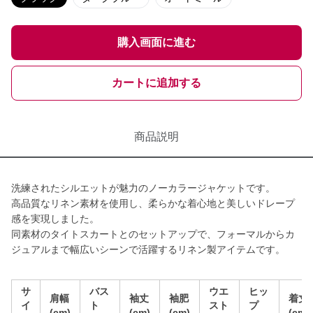
購入画面に進む
カートに追加する
商品説明
洗練されたシルエットが魅力のノーカラージャケットです。
高品質なリネン素材を使用し、柔らかな着心地と美しいドレープ
感を実現しました。
同素材のタイトスカートとのセットアップで、フォーマルからカ
ジュアルまで幅広いシーンで活躍するリネン製アイテムです。
サ
バス
ウエ
ヒッ
肩幅
袖丈
袖肥
着丈
イ
ト
スト
プ
(cm)
(cm)
(cm)
(cm)