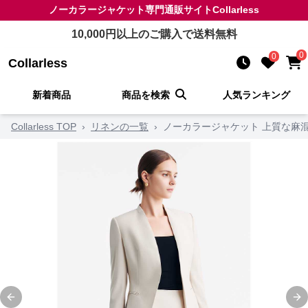
ノーカラージャケット
専門通販サイト
Collarless
10,000
円以上のご購入で送料無料
0
0
Collarless
新着商品
商品を検索
人気ランキング
Collarless TOP
›
リネンの一覧
›
ノーカラージャケット 上質な麻
Previous slide
Ne