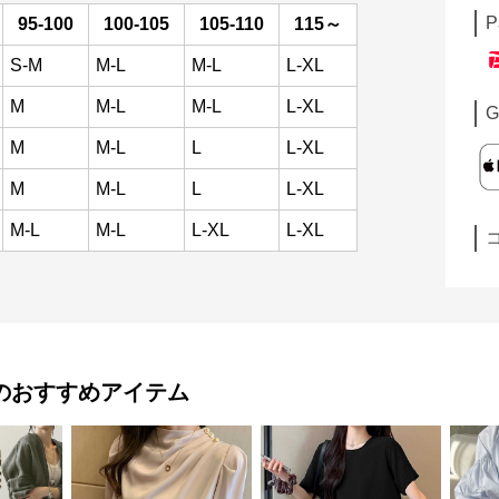
P
95-100
100-105
105-110
115～
S-M
M-L
M-L
L-XL
M
M-L
M-L
L-XL
G
M
M-L
L
L-XL
M
M-L
L
L-XL
M-L
M-L
L-XL
L-XL
のおすすめアイテム