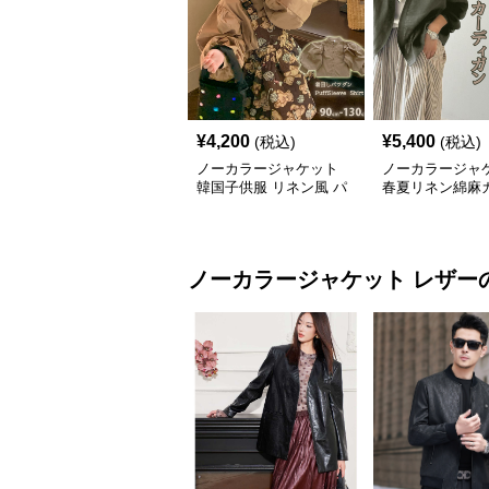
¥
4,200
¥
5,400
(税込)
(税込)
ノーカラージャケット
ノーカラージャ
韓国子供服 リネン風 パ
春夏リネン綿麻
フスリーブ ブラウス 女
ガン薄手レディ
の子
り
ノーカラージャケット
レザー