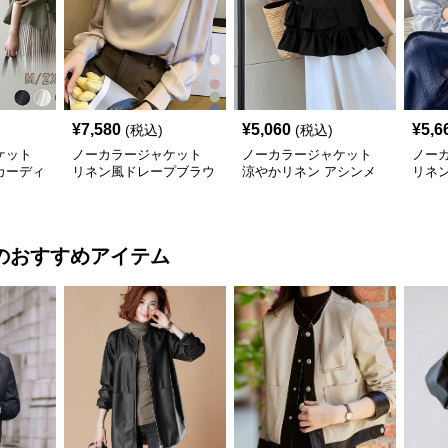
¥
7,580
¥
5,060
¥
5,6
(税込)
(税込)
ケット
ノーカラージャケット
ノーカラージャケット
ノー
カーディ
リネン風ドレープブラウ
涼やかリネン アシンメ
リネ
ース羽織
ス 上品きれいめ長袖
トリーフリルブラウス
袖ブ
のおすすめアイテム