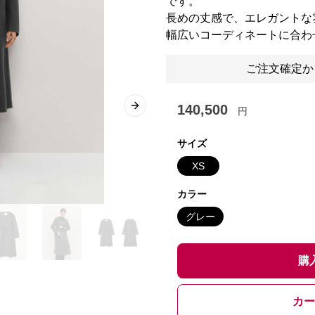
です。
長めの丈感で、エレガントな
幅広いコーディネートに合わ
ご注文確定か
140,500
円
Next slide
サイズ
XS
カラー
グレー
購
カー