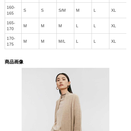
160-
S
S
S/M
M
L
XL
165
165-
M
M
M
L
L
XL
170
170-
M
M
M/L
L
L
XL
175
商品画像