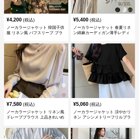
¥
4,200
¥
5,400
(税込)
(税込)
ノーカラージャケット 韓国子供
ノーカラージャケット 春夏リネ
服 リネン風 パフスリーブ ブラ
ン綿麻カーディガン薄手レディ
ウス 女の子
ース羽織り
¥
7,580
¥
5,060
(税込)
(税込)
ノーカラージャケット リネン風
ノーカラージャケット 涼やかリ
ドレープブラウス 上品きれいめ
ネン アシンメトリーフリルブラ
長袖
ウス