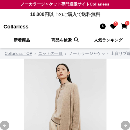
ノーカラージャケット
専門通販サイト
Collarless
10,000
円以上のご購入で送料無料
0
0
Collarless
新着商品
商品を検索
人気ランキング
Collarless TOP
›
ニットの一覧
›
ノーカラージャケット 上質リブ
Previous slide
Ne