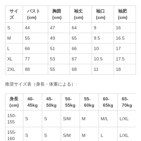
サイ
バスト
胸囲
袖丈
袖口
袖肥
ズ
(cm)
(cm)
(cm)
(cm)
(cm)
S
44
47
64
9
16
M
55
49
65
9.5
16.5
L
66
51
66
10
17
XL
77
53
67
10.5
17.5
2XL
88
55
68
11
18
推奨サイズ表（身長・体重による）:
身長
40-
45-
50-
55-
60-
65-
(cm)
45kg
50kg
55kg
60kg
65kg
70kg
150-
S
S
S/M
M
M/L
L/XL
155
155-
S
S
S/M
M
L
L/XL
160