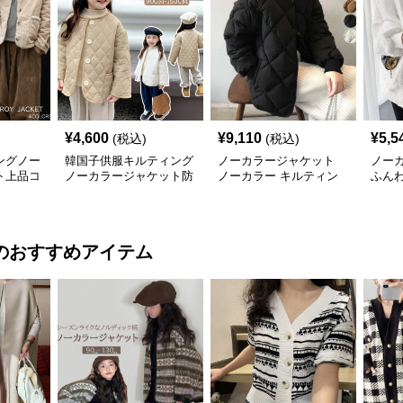
¥
4,600
¥
9,110
¥
5,5
(税込)
(税込)
ングノー
韓国子供服キルティング
ノーカラージャケット
ノー
ト上品コ
ノーカラージャケット防
ノーカラー キルティン
ふん
寒裏起毛
グジャケット レディー
グジ
ス 中綿
ス
のおすすめアイテム