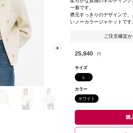
柔らかな質感のキルティング
一着です。
襟元すっきりのデザインで、
いノーカラージャケットです
ご注文確定か
Next slide
25,840
円
サイズ
L
カラー
ホワイト
購