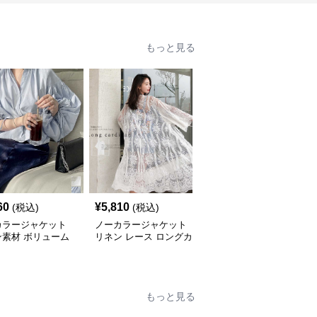
もっと見る
60
¥
5,810
¥
5,400
(税込)
(税込)
(税込)
カラージャケット
ノーカラージャケット
ノーカラージャケット
ン素材 ボリューム
リネン レース ロングカ
上品リネンリボンブラウ
ラウス
ーディガン 白 7分袖
ス きれいめ春夏トップ
ス
もっと見る