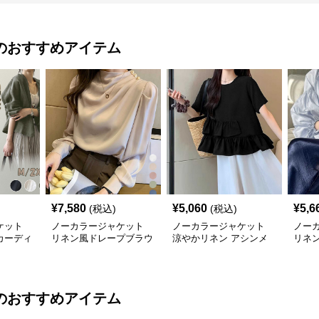
のおすすめアイテム
¥
7,580
¥
5,060
¥
5,6
(税込)
(税込)
ケット
ノーカラージャケット
ノーカラージャケット
ノー
カーディ
リネン風ドレープブラウ
涼やかリネン アシンメ
リネ
ース羽織
ス 上品きれいめ長袖
トリーフリルブラウス
袖ブ
のおすすめアイテム