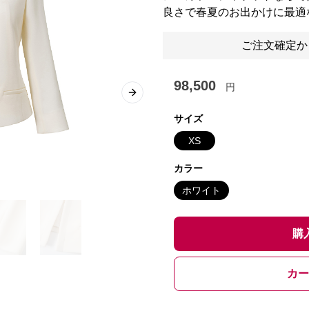
良さで春夏のお出かけに最適
ご注文確定か
98,500
円
Next slide
サイズ
XS
カラー
ホワイト
購
カー