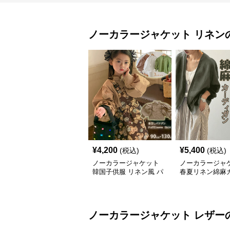
ノーカラージャケット
リネン
¥
4,200
¥
5,400
(税込)
(税込)
ノーカラージャケット
ノーカラージャ
韓国子供服 リネン風 パ
春夏リネン綿麻
フスリーブ ブラウス 女
ガン薄手レディ
の子
り
ノーカラージャケット
レザー