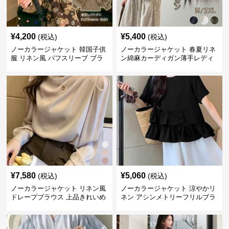
¥
4,200
¥
5,400
(税込)
(税込)
ノーカラージャケット 韓国子供
ノーカラージャケット 春夏リネ
服 リネン風 パフスリーブ ブラ
ン綿麻カーディガン薄手レディ
ウス 女の子
ース羽織り
¥
7,580
¥
5,060
(税込)
(税込)
ノーカラージャケット リネン風
ノーカラージャケット 涼やかリ
ドレープブラウス 上品きれいめ
ネン アシンメトリーフリルブラ
長袖
ウス