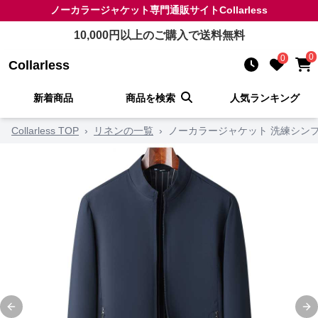
ノーカラージャケット
専門通販サイト
Collarless
10,000
円以上のご購入で送料無料
0
0
Collarless
新着商品
商品を検索
人気ランキング
Collarless TOP
›
リネンの一覧
›
ノーカラージャケット 洗練シン
Previous slide
Ne