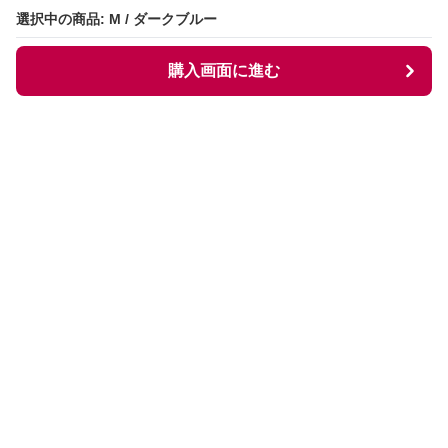
選択中の商品: M / ダークブルー
選択中の商品: M / ダークブルー
購入画面に進む
購入画面に進む
Collarless
について
会社概要
利用規約