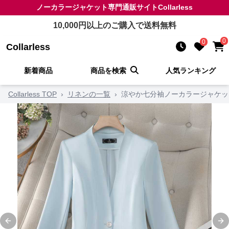
ノーカラージャケット
専門通販サイト
Collarless
10,000
円以上のご購入で送料無料
0
0
Collarless
新着商品
商品を検索
人気ランキング
Collarless TOP
›
リネンの一覧
›
涼やか七分袖ノーカラージャケッ
Previous slide
Ne