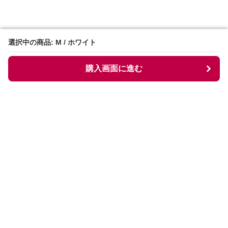
選択中の商品: M / ホワイト
選択中の商品: M / ホワイト
購入画面に進む
購入画面に進む
Collarless
について