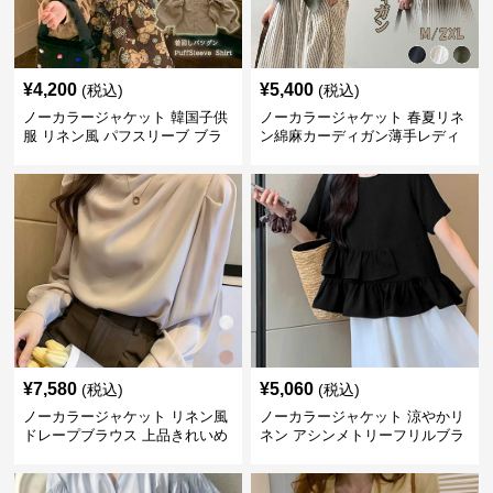
¥
4,200
¥
5,400
(税込)
(税込)
ノーカラージャケット 韓国子供
ノーカラージャケット 春夏リネ
服 リネン風 パフスリーブ ブラ
ン綿麻カーディガン薄手レディ
ウス 女の子
ース羽織り
¥
7,580
¥
5,060
(税込)
(税込)
ノーカラージャケット リネン風
ノーカラージャケット 涼やかリ
ドレープブラウス 上品きれいめ
ネン アシンメトリーフリルブラ
長袖
ウス