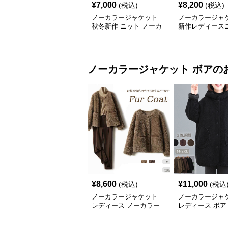
¥
7,000
¥
8,200
(税込)
(税込)
ノーカラージャケット
ノーカラージャ
秋冬新作 ニット ノーカ
新作レディース
ラー ロング丈 ボア素材
ンチョコートロ
防寒コート
ンプル羽織り
ノーカラージャケット
ボア
の
¥
8,600
¥
11,000
(税込)
(税込
ノーカラージャケット
ノーカラージャ
レディース ノーカラー
レディース ボア
ボア ジャケット 上品 ふ
フード付き 暖か
わふわ コート
ター ジャケット