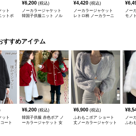
¥
6,200
¥
4,420
¥
6,4
(税込)
(税込)
ケット
ノーカラージャケット
ノーカラージャケット
ノー
ニットポ
韓国子供服ニット ノル
レトロ柄 ノーカラーニ
モノ
ング丈シ
ディック柄カーディガン
ットカーディガン
ット
おすすめアイテム
¥
6,200
¥
6,900
¥
8,5
)
(税込)
(税込)
ケット
韓国子供服 赤色ボア ノ
ふわもこボア ショート
ノー
 コート
ーカラージャケット 女
丈ノーカラージャケット
ふわ
い アウ
の子 アウター
高級