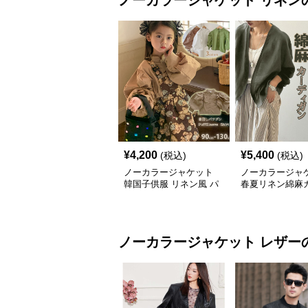
ノーカラージャケット
リネン
¥
4,200
¥
5,400
(税込)
(税込)
ノーカラージャケット
ノーカラージャ
韓国子供服 リネン風 パ
春夏リネン綿麻
フスリーブ ブラウス 女
ガン薄手レディ
の子
り
ノーカラージャケット
レザー