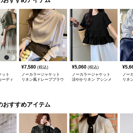
のおすすめアイテム
¥
7,580
¥
5,060
¥
5,6
(税込)
(税込)
ケット
ノーカラージャケット
ノーカラージャケット
ノー
カーディ
リネン風ドレープブラウ
涼やかリネン アシンメ
リネ
ース羽織
ス 上品きれいめ長袖
トリーフリルブラウス
袖ブ
のおすすめアイテム