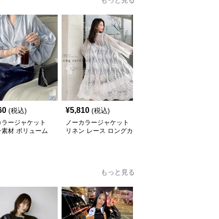
もっと見る
60
¥
5,810
¥
6,630
(税込)
(税込)
(税込)
カラージャケット
ノーカラージャケット
ノーカラージャケット
ン素材 ボリューム
リネン レース ロングカ
リネン素材 ノーカラーV
ラウス
ーディガン 白 7分袖
ネックジャケット 春秋
もっと見る