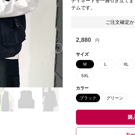
ディネートを一層引き立てま
テムです。
ご注文確定か
2,880
円
Next slide
サイズ
M
L
XL
5XL
カラー
ブラック
グリーン
購
カー