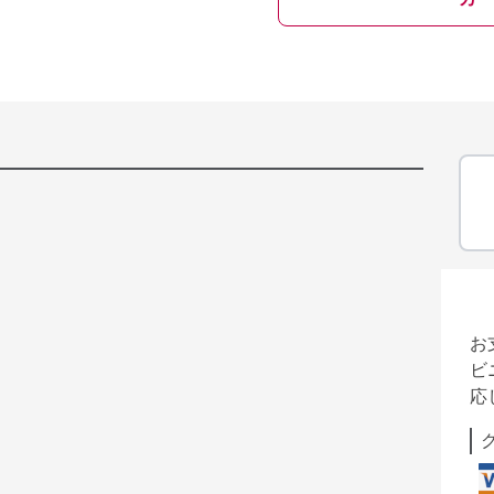
お
ビ
応