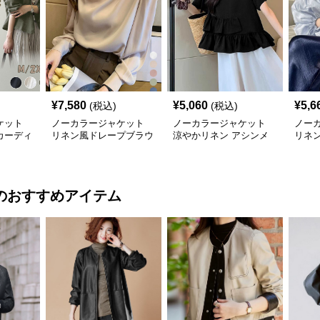
¥
7,580
¥
5,060
¥
5,6
(税込)
(税込)
ケット
ノーカラージャケット
ノーカラージャケット
ノー
カーディ
リネン風ドレープブラウ
涼やかリネン アシンメ
リネ
ース羽織
ス 上品きれいめ長袖
トリーフリルブラウス
袖ブ
のおすすめアイテム