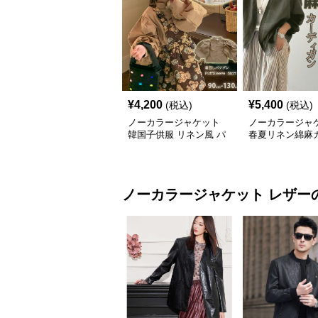
¥
4,200
¥
5,400
(税込)
(税込)
ノーカラージャケット
ノーカラージャ
韓国子供服 リネン風 パ
春夏リネン綿麻
フスリーブ ブラウス 女
ガン薄手レディ
の子
り
ノーカラージャケット
レザー