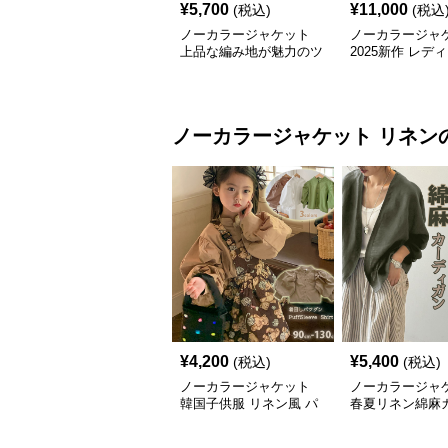
¥
5,700
¥
11,000
(税込)
(税込
ノーカラージャケット
ノーカラージャ
上品な編み地が魅力のツ
2025新作 レデ
イードノーカラージャケ
イード ノーカラ
ット
ーン ジャケット
ノーカラージャケット
リネン
¥
4,200
¥
5,400
(税込)
(税込)
ノーカラージャケット
ノーカラージャ
韓国子供服 リネン風 パ
春夏リネン綿麻
フスリーブ ブラウス 女
ガン薄手レディ
の子
り