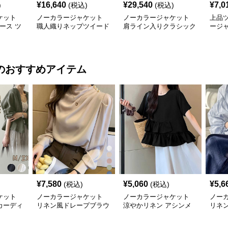
¥
16,640
¥
29,540
¥
7,0
)
(税込)
(税込)
ケット
ノーカラージャケット
ノーカラージャケット
上品
ィース ツ
職人織りネップツイード
肩ライン入りクラシック
ージ
ー コク
ジャケット
ツイード
のおすすめアイテム
¥
7,580
¥
5,060
¥
5,6
(税込)
(税込)
ケット
ノーカラージャケット
ノーカラージャケット
ノー
カーディ
リネン風ドレープブラウ
涼やかリネン アシンメ
リネ
ース羽織
ス 上品きれいめ長袖
トリーフリルブラウス
袖ブ