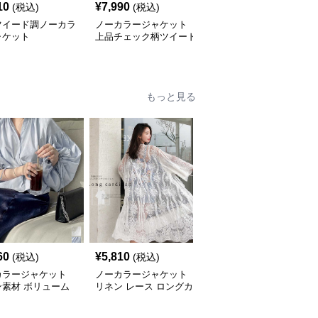
10
¥
7,990
¥
8,130
(税込)
(税込)
(税込)
ツイード調ノーカラ
ノーカラージャケット
ノーカラージャケット
ャケット
上品チェック柄ツイード
ふわもこツイード風ジャ
ジャケット ノーカラー
ケット 秋冬
もっと見る
60
¥
5,810
¥
6,630
(税込)
(税込)
(税込)
カラージャケット
ノーカラージャケット
ノーカラージャケット
ン素材 ボリューム
リネン レース ロングカ
リネン素材 ノーカラーV
ラウス
ーディガン 白 7分袖
ネックジャケット 春秋