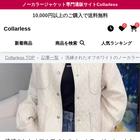
ノーカラージャケット
専門通販サイト
Collarless
10,000
円以上のご購入で送料無料
0
0
Collarless
新着商品
商品を検索
人気ランキング
Collarless TOP
›
記事一覧
›
洗練されたオフホワイトのノーカラー