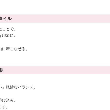
タイル
たことで、
な印象に。
由に着こなせる。
形
い」絶妙なバランス。
溶け込み、
ます。