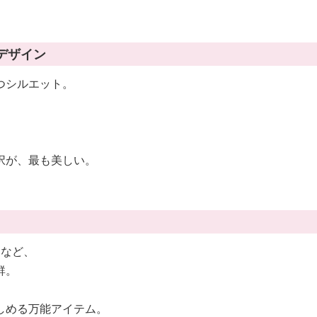
ルデザイン
つシルエット。
択が、最も美しい。
ツなど、
群。
しめる万能アイテム。