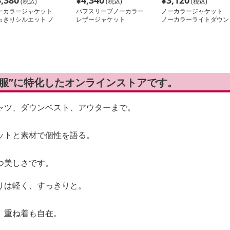
3,380
¥
4,340
¥
3,120
(税込)
(税込)
(税込)
ーカラージャケット
パフスリーブノーカラー
ノーカラージャケット
っきりシルエット ノ
レザージャケット
ノーカラーライトダウン
カラーブルゾン
ジャケット
い服”に特化したオンラインストアです。
ャツ、ダウンベスト、アウターまで。
ットと素材で個性を語る。
つ美しさです。
りは軽く、すっきりと。
、重ね着も自在。