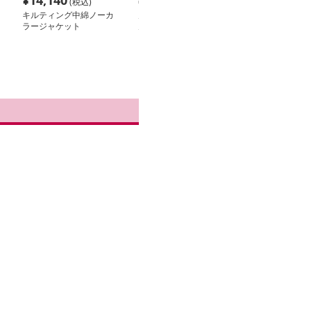
¥
14,140
¥
16,180
¥
26,260
(税込)
(税込)
(税
キルティング中綿ノーカ
ノーカラージャケット
ノーカラージャ
ラージャケット
ノーカラージャケット
ノーカラージャ
軽やか華やぎキルティン
ゆったりシルエ
グジャケット
ブルゾン