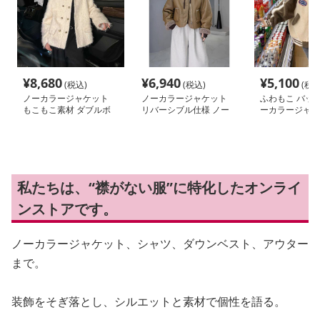
¥
8,680
¥
6,940
¥
5,100
(税込)
(税込)
(税込
ノーカラージャケット
ノーカラージャケット
ふわもこ バック
もこもこ素材 ダブルボ
リバーシブル仕様 ノー
ーカラージャケ
タンブルゾン
カラーボアブルゾン
私たちは、“襟がない服”に特化したオンライ
ンストアです。
ノーカラージャケット、シャツ、ダウンベスト、アウター
まで。
装飾をそぎ落とし、シルエットと素材で個性を語る。