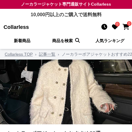
ノーカラージャケット
専門通販サイト
Collarless
10,000
円以上のご購入で送料無料
0
0
Collarless
新着商品
商品を検索
人気ランキング
Collarless TOP
›
記事一覧
›
ノーカラーボアジャケットおすすめ2