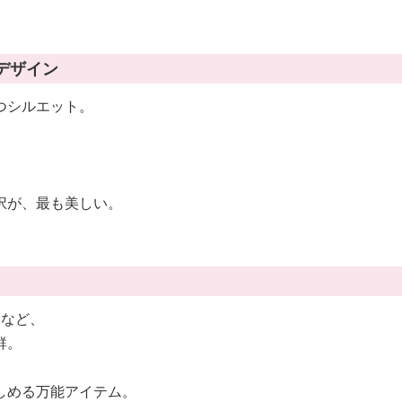
ルデザイン
つシルエット。
択が、最も美しい。
ツなど、
群。
しめる万能アイテム。