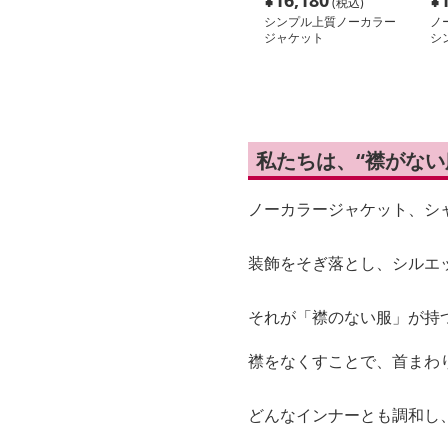
¥
16,180
¥
(税込)
シンプル上質ノーカラー
ノ
ジャケット
シ
グ
私たちは、“襟がな
ノーカラージャケット、シ
装飾をそぎ落とし、シルエ
それが「襟のない服」が持
襟をなくすことで、首まわ
どんなインナーとも調和し