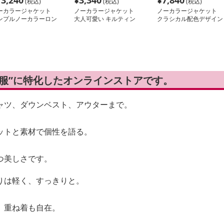
13,240
¥
3,340
¥
7,840
(税込)
(税込)
(税込)
ーカラージャケット
ノーカラージャケット
ノーカラージャケット
ンプルノーカラーロン
大人可愛い キルティン
クラシカル配色デザイン
ジャケット
グ中綿ベストジャケット
ノーカラーレザージャケ
ット
い服”に特化したオンラインストアです。
ャツ、ダウンベスト、アウターまで。
ットと素材で個性を語る。
つ美しさです。
りは軽く、すっきりと。
、重ね着も自在。