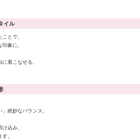
タイル
たことで、
な印象に。
由に着こなせる。
形
い」絶妙なバランス。
溶け込み、
ます。