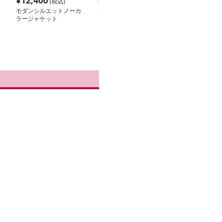
¥
12,400
¥
13,200
¥
18,660
(税込)
(税込)
(税
モダンシルエットノーカ
ノーカラージャケット
ノーカラージャ
ラージャケット
リネン混ノーカラーロン
ノーカラージャ
グジャケット
ふんわり軽量ダ
キルティング